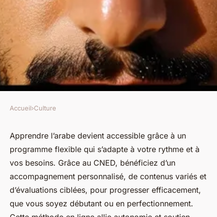
Accueil
›
Culture
CULTURE
Cours d'arabe : apprenez avec
Apprendre l’arabe devient accessible grâce à un
programme flexible qui s’adapte à votre rythme et à
flexibilité et choix
vos besoins. Grâce au CNED, bénéficiez d’un
personnalisé
accompagnement personnalisé, de contenus variés et
d’évaluations ciblées, pour progresser efficacement,
Samuel
•
26 juillet 2025
•
5 min de lecture
que vous soyez débutant ou en perfectionnement.