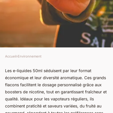
Accueil
›
Environnement
ENVIRONNEMENT
Les meilleurs e liquides 50ml :
Les e-liquides 50ml séduisent par leur format
économique et leur diversité aromatique. Ces grands
goût et qualité au rendez-vous
flacons facilitent le dosage personnalisé grâce aux
boosters de nicotine, tout en garantissant fraîcheur et
Samuel
•
18 juillet 2025
•
6 min de lecture
qualité. Idéaux pour les vapoteurs réguliers, ils
combinent praticité et saveurs variées, du fruité au