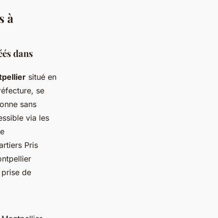
s à
réés dans
tpellier
situé en
réfecture, se
tionne sans
ssible via les
de
rtiers Pris
ntpellier
 prise de