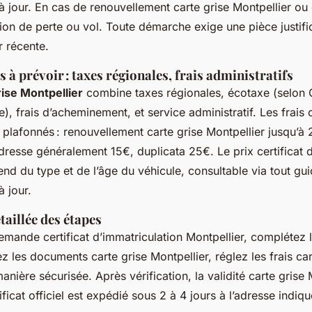
 à jour. En cas de renouvellement carte grise Montpellier ou 
ion de perte ou vol. Toute démarche exige une pièce justifi
r récente.
s à prévoir : taxes régionales, frais administratifs
rise Montpellier
combine taxes régionales, écotaxe (selon
e), frais d’acheminement, et service administratif. Les frais 
 plafonnés : renouvellement carte grise Montpellier jusqu’à 
resse généralement 15€, duplicata 25€. Le prix certificat d
nd du type et de l’âge du véhicule, consultable via tout gui
à jour.
taillée des étapes
emande certificat d’immatriculation Montpellier, complétez 
ez les documents carte grise Montpellier, réglez les frais car
anière sécurisée. Après vérification, la validité carte grise 
tificat officiel est expédié sous 2 à 4 jours à l’adresse indiqu