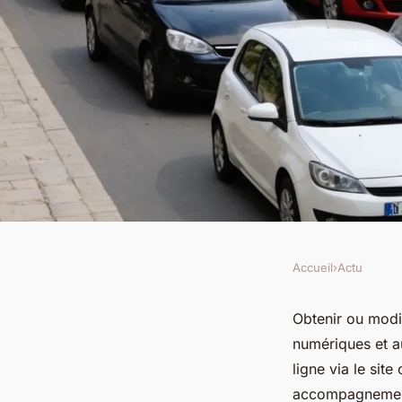
Accueil
›
Actu
ACTU
Simplifiez votre cart
Obtenir ou modif
numériques et a
montpellier : nos so
ligne via le sit
accompagnement 