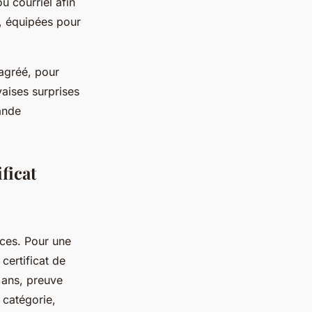
u courriel afin
s, équipées pour
 agréé, pour
vaises surprises
ande
ficat
èces. Pour une
certificat de
 ans, preuve
 catégorie,