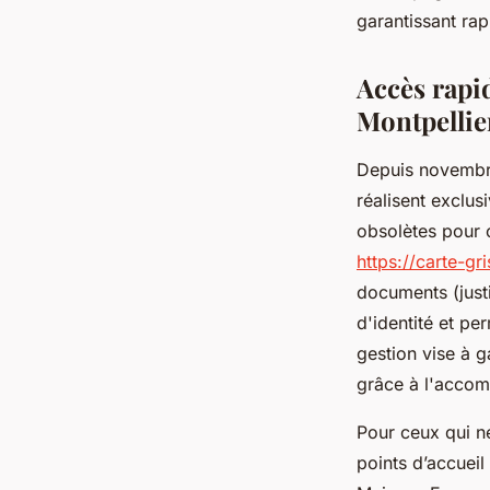
garantissant rap
Samuel
•
8 août 2025
•
4 min de lecture
Accès rapid
Montpellie
Depuis novembre 
réalisent exclus
obsolètes pour c
https://carte-gr
documents (justi
d'identité et pe
gestion vise à g
grâce à l'accom
Pour ceux qui n
points d’accueil