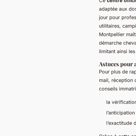
Ce
centre offic
adaptée aux dos
jour pour profes
utilitaires, cam
Montpellier maît
démarche cheval
limitant ainsi le
Astuces pour a
Pour plus de ra
mail, réception 
conseils immatri
la vérificati
l’anticipatio
l’exactitude 