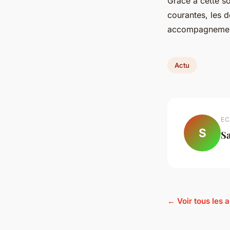
Grâce à cette sol
courantes, les d
accompagnement 
Actu
EC
S
S
← Voir tous les a