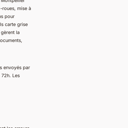
 Montpellier
x-roues, mise à
ns pour
ls carte grise
 gèrent la
 documents,
ts envoyés par
s 72h. Les