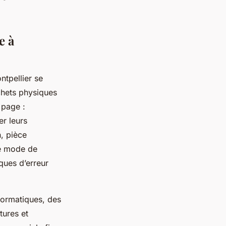
e à
ntpellier se
ichets physiques
 page :
r leurs
n, pièce
Ce mode de
ques d’erreur
formatiques, des
tures et