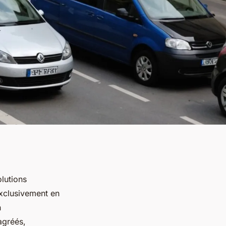
olutions
exclusivement en
n
agréés,