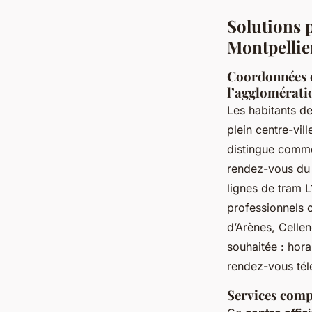
Solutions p
Montpellie
Coordonnées et
l’agglomérati
Les habitants d
plein centre-vil
distingue com
rendez-vous du l
lignes de tram L
professionnels c
d’Arènes, Cellen
souhaitée : hor
rendez-vous tél
Services comp