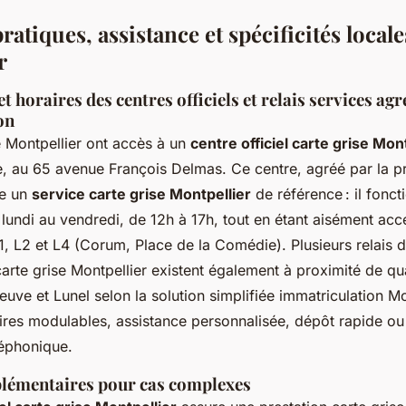
ratiques, assistance et spécificités locale
r
 horaires des centres officiels et relais services ag
on
e Montpellier ont accès à un
centre officiel carte grise Mon
le, au 65 avenue François Delmas. Ce centre, agréé par la p
me un
service carte grise Montpellier
de référence : il fonc
undi au vendredi, de 12h à 17h, tout en étant aisément acce
1, L2 et L4 (Corum, Place de la Comédie). Plusieurs relais 
arte grise Montpellier existent également à proximité de qua
euve et Lunel selon la solution simplifiée immatriculation Mo
aires modulables, assistance personnalisée, dépôt rapide ou
éphonique.
lémentaires pour cas complexes