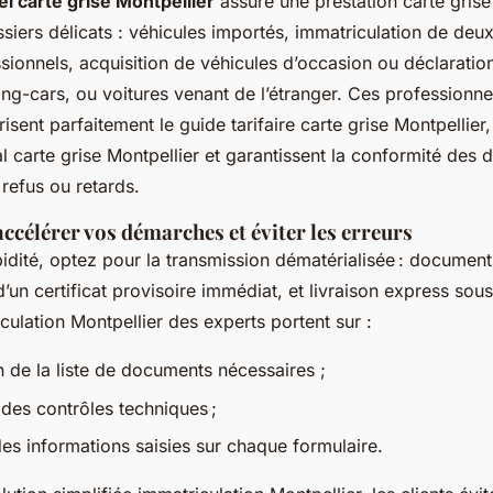
iel carte grise Montpellier
assure une prestation carte grise
siers délicats : véhicules importés, immatriculation de deu
sionnels, acquisition de véhicules d’occasion ou déclaratio
ping-cars, ou voitures venant de l’étranger. Ces professionne
risent parfaitement le guide tarifaire carte grise Montpellier,
 carte grise Montpellier et garantissent la conformité des
s refus ou retards.
ccélérer vos démarches et éviter les erreurs
pidité, optez pour la transmission dématérialisée : documen
d’un certificat provisoire immédiat, et livraison express sou
culation Montpellier des experts portent sur :
on de la liste de documents nécessaires ;
n des contrôles techniques ;
des informations saisies sur chaque formulaire.