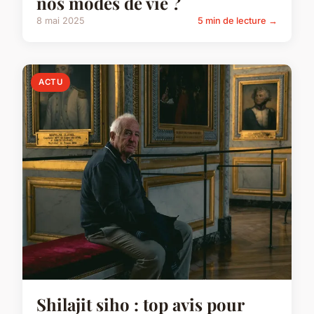
nos modes de vie ?
8 mai 2025
5 min de lecture →
ACTU
Shilajit siho : top avis pour