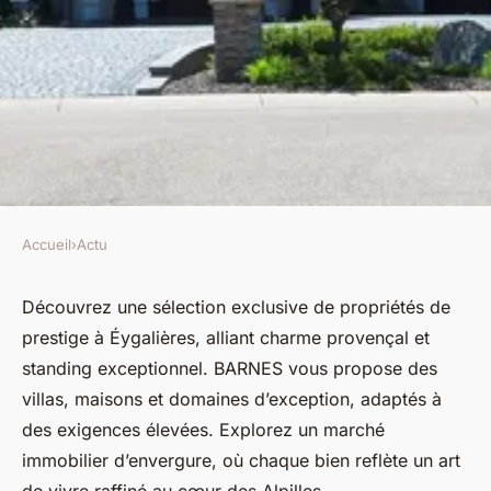
Accueil
›
Actu
ACTU
Immobilier de luxe à
Découvrez une sélection exclusive de propriétés de
prestige à Éygalières, alliant charme provençal et
eygalières : découvrez nos
standing exceptionnel. BARNES vous propose des
propriétés barnes
villas, maisons et domaines d’exception, adaptés à
des exigences élevées. Explorez un marché
Samuel
•
3 septembre 2025
•
3 min de lecture
immobilier d’envergure, où chaque bien reflète un art