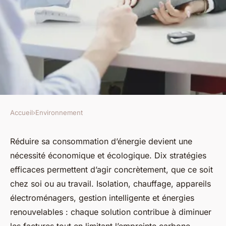
Accueil
›
Environnement
ENVIRONNEMENT
10 stratégies efficaces pour
Réduire sa consommation d’énergie devient une
nécessité économique et écologique. Dix stratégies
optimiser votre consommation
efficaces permettent d’agir concrètement, que ce soit
d'énergie
chez soi ou au travail. Isolation, chauffage, appareils
électroménagers, gestion intelligente et énergies
Samuel
•
17 février 2026
•
13 min de lecture
renouvelables : chaque solution contribue à diminuer