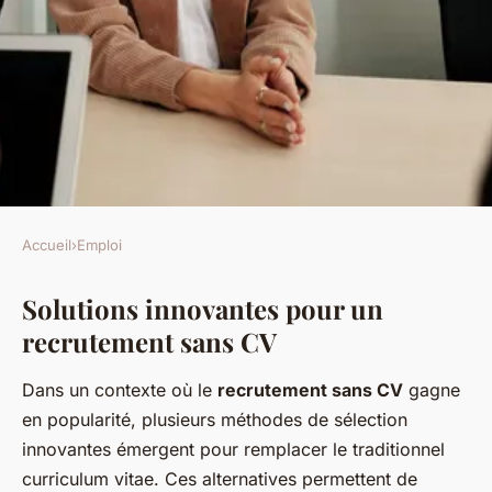
Accueil
›
Emploi
EMPLOI
Solutions innovantes pour un
Recrutement Révolutionnaire
recrutement sans CV
: Dites Adieu aux CV avec Nos
Annonces Innovantes
Dans un contexte où le
recrutement sans CV
gagne
en popularité, plusieurs méthodes de sélection
Samuel
•
8 mai 2025
•
2 min de lecture
innovantes émergent pour remplacer le traditionnel
curriculum vitae. Ces alternatives permettent de