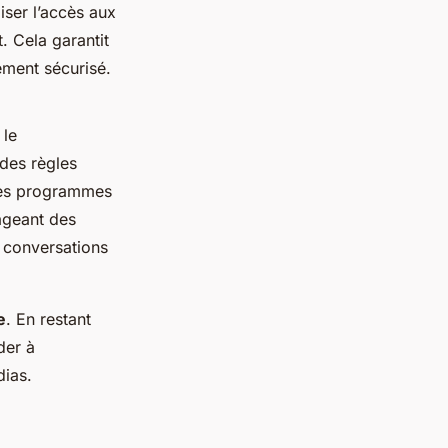
iser l’accès aux
. Cela garantit
ement sécurisé.
 le
 des règles
 des programmes
ageant des
s conversations
e
. En restant
der à
dias.