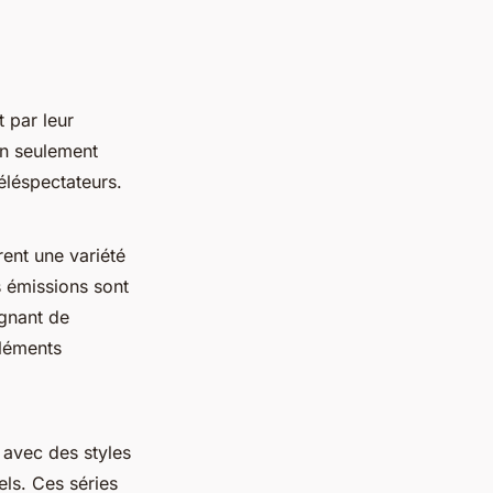
 par leur
n seulement
éléspectateurs.
ent une variété
s émissions sont
ignant de
léments
 avec des styles
els. Ces séries