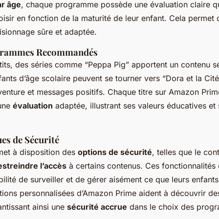
hanté!
ar âge
, chaque programme possède une évaluation claire qu
isir en fonction de la maturité de leur enfant. Cela permet 
isionnage sûre et adaptée.
ogrammes Recommandés
etits, des séries comme “Peppa Pig” apportent un contenu sé
fants d’âge scolaire peuvent se tourner vers “Dora et la Cit
aventure et messages positifs. Chaque titre sur Amazon Prim
une
évaluation
adaptée, illustrant ses valeurs éducatives et
es de Sécurité
et à disposition des
options de sécurité
, telles que le con
estreindre l’accès
à certains contenus. Ces fonctionnalités
bilité de surveiller et de gérer aisément ce que leurs enfant
stions personnalisées d’Amazon Prime aident à découvrir de
ntissant ainsi une
sécurité accrue
dans le choix des prog