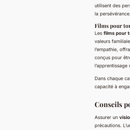
utilisent des pe
la persévérance
Films pour tou
Les
films pour t
valeurs familial
l’empathie, offra
conçus pour être
l’apprentissage 
Dans chaque cat
capacité à engag
Conseils p
Assurer un
visi
précautions. L’u