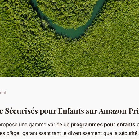
ment
nfants sur
 Sécurisés pour Enfants sur Amazon Pr
propose une gamme variée de
programmes pour enfants
q
r Sécurité et
es d’âge, garantissant tant le divertissement que la sécurité