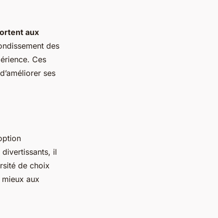
portent aux
fondissement des
périence. Ces
d’améliorer ses
option
ivertissants, il
ersité de choix
e mieux aux