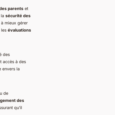
 des parents
et
 la
sécurité des
nt à mieux gérer
 les
évaluations
té des
t accès à des
e envers la
au de
gement des
urant qu’il