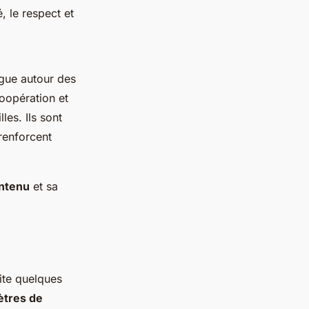
, le respect et
ogue autour des
coopération et
les. Ils sont
renforcent
ontenu
et sa
ite quelques
tres de