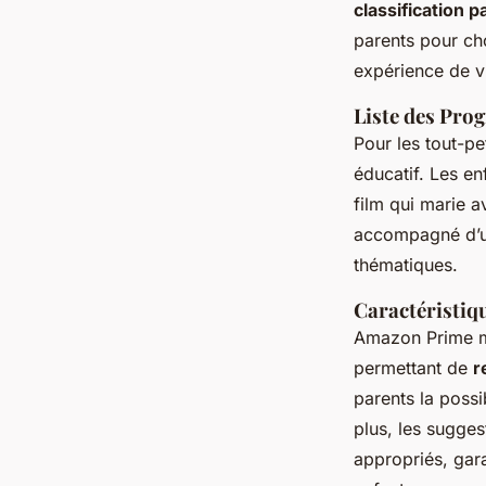
Divertissement Enc
classification p
parents pour cho
expérience de v
Samuel
•
8 mai 2025
•
5 min de lecture
Liste des Pr
Pour les tout-p
éducatif. Les en
film qui marie 
accompagné d’
thématiques.
Caractéristiqu
Amazon Prime m
permettant de
r
parents la possi
plus, les sugge
appropriés, gara