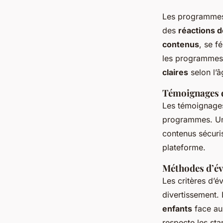
Les programmes
des
réactions d
contenus
, se f
les programmes 
claires
selon l’â
Témoignages 
Les témoignage
programmes. Un
contenus sécuris
plateforme.
Méthodes d’é
Les critères d’é
divertissement.
enfants
face au
respecte les sta