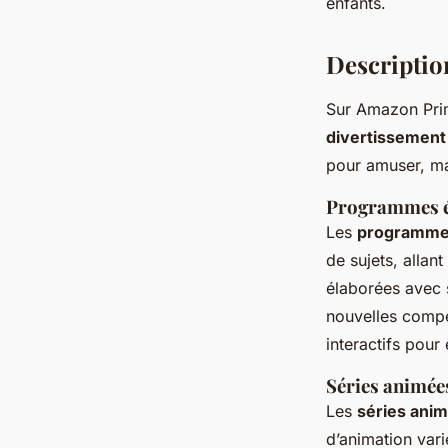
enfants.
Descriptio
Sur Amazon Pri
divertissement
pour amuser, ma
Programmes é
Les
programmes
de sujets, allan
élaborées avec s
nouvelles compé
interactifs pour
Séries animée
Les
séries ani
d’animation vari