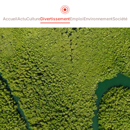
Accueil
Actu
Culture
Divertissement
Emploi
Environnement
Société