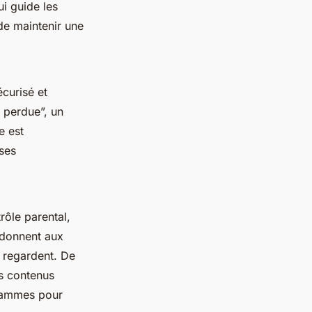
i guide les
de maintenir une
curisé et
é perdue”, un
e est
 ses
trôle parental,
 donnent aux
s regardent. De
s contenus
rammes pour